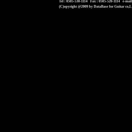
Tel : 0505-530-1114 Fax : 0505-520-1114 e-mail 
(C)opyright @2009 by DataBase for Guitar co,Ltd 